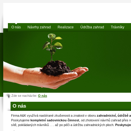
O nás
Návrhy zahrad
Realizace
Údržba zahrad
Trávníky
Zde se nacházíte:
O nás
O nás
Firma A&K využívá nasbírané zkušenosti a znalosti v oboru
zahradnictví, údržbě a
Poskytujeme
kompletní sadovnickou činnost
, od zhotovení návrhů zahrad přes re
sítě, pokládaných trávníků . . . až po péči a údržbu zahradnických ploch.
Poskytuje